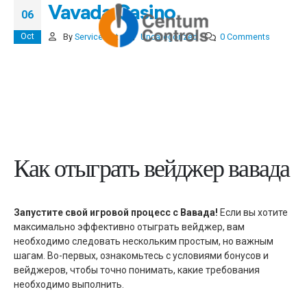
Vavada Casino
06
Oct
By
Service Bot
Uncategorized
0 Comments
Как отыграть вейджер вавада
Запустите свой игровой процесс с Вавада!
Если вы хотите
максимально эффективно отыграть вейджер, вам
необходимо следовать нескольким простым, но важным
шагам. Во-первых, ознакомьтесь с условиями бонусов и
вейджеров, чтобы точно понимать, какие требования
необходимо выполнить.