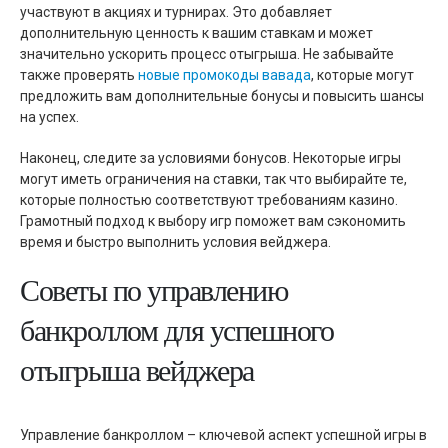
участвуют в акциях и турнирах. Это добавляет
дополнительную ценность к вашим ставкам и может
значительно ускорить процесс отыгрыша. Не забывайте
также проверять
новые промокоды вавада
, которые могут
предложить вам дополнительные бонусы и повысить шансы
на успех.
Наконец, следите за условиями бонусов. Некоторые игры
могут иметь ограничения на ставки, так что выбирайте те,
которые полностью соответствуют требованиям казино.
Грамотный подход к выбору игр поможет вам сэкономить
время и быстро выполнить условия вейджера.
Советы по управлению
банкроллом для успешного
отыгрыша вейджера
Управление банкроллом – ключевой аспект успешной игры в