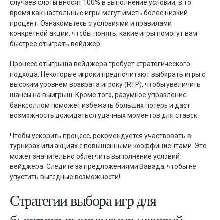
случаев слоты вносят 100% в выполнение условий, в то
время как настольные игры могут иметь более низкий
процент. Ознакомьтесь с условиями и правилами
конкретной акции, чтобы понять, какие игры помогут вам
быстрее отыграть вейджер.
Процесс отыгрыша вейджера требует стратегического
подхода. Некоторые игроки предпочитают выбирать игры с
высоким уровнем возврата игроку (RTP), чтобы увеличить
шансы на выигрыш. Кроме того, разумное управление
банкроллом поможет избежать больших потерь и даст
возможность дожидаться удачных моментов для ставок.
Чтобы ускорить процесс, рекомендуется участвовать в
турнирах или акциях с повышенными коэффициентами. Это
может значительно облегчить выполнение условий
вейджера. Следите за предложениями Вавада, чтобы не
упустить выгодные возможности!
Стратегии выбора игр для