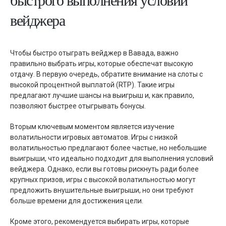
быстрого выполнения условий
вейджера
Чтобы быстро отыграть вейджер в Вавада, важно
правильно выбрать игры, которые обеспечат высокую
отдачу. В первую очередь, обратите внимание на слоты с
высокой процентной выплатой (RTP). Такие игры
предлагают лучшие шансы на выигрыш и, как правило,
позволяют быстрее отыгрывать бонусы.
Вторым ключевым моментом является изучение
волатильности игровых автоматов. Игры с низкой
волатильностью предлагают более частые, но небольшие
выигрыши, что идеально подходит для выполнения условий
вейджера. Однако, если вы готовы рискнуть ради более
крупных призов, игры с высокой волатильностью могут
предложить внушительные выигрыши, но они требуют
больше времени для достижения цели.
Кроме этого, рекомендуется выбирать игры, которые