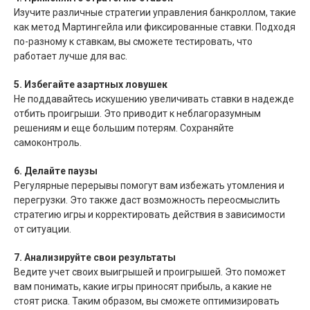
Изучите различные стратегии управления банкроллом, такие
как метод Мартингейла или фиксированные ставки. Подходя
по-разному к ставкам, вы сможете тестировать, что
работает лучше для вас.
5. Избегайте азартных ловушек
Не поддавайтесь искушению увеличивать ставки в надежде
отбить проигрыши. Это приводит к неблагоразумным
решениям и еще большим потерям. Сохраняйте
самоконтроль.
6. Делайте паузы
Регулярные перерывы помогут вам избежать утомления и
перегрузки. Это также даст возможность переосмыслить
стратегию игры и корректировать действия в зависимости
от ситуации.
7. Анализируйте свои результаты
Ведите учет своих выигрышей и проигрышей. Это поможет
вам понимать, какие игры приносят прибыль, а какие не
стоят риска. Таким образом, вы сможете оптимизировать