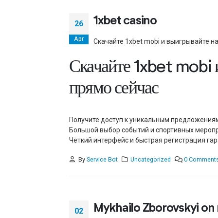
1xbet casino
26
Apr
Скачайте 1xbet mobi и выигрывайте н
Скачайте 1xbet mobi
прямо сейчас
Получите доступ к уникальным предложениям
Большой выбор событий и спортивных меропр
Четкий интерфейс и быстрая регистрация гар
By
Service Bot
Uncategorized
0 Comment
Mykhailo Zborovskyi on 
02